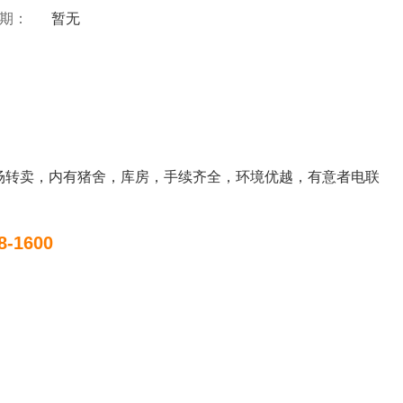
 期：
暂无
猪场转卖，内有猪舍，库房，手续齐全，环境优越，有意者电联
8-1600