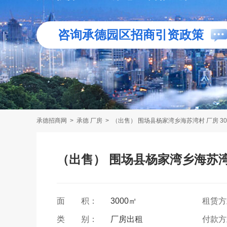
咨询承德园区招商引资政策
承德招商网
>
承德 厂房
>
（出售） 围场县杨家湾乡海苏湾村 厂房 30
（出售） 围场县杨家湾乡海苏湾村
面 积：
3000㎡
租赁
类 别：
厂房出租
付款