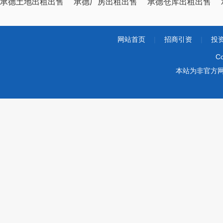
承德土地出租出售
承德厂房出租出售
承德仓库出租出售
网站首页
|
招商引资
|
投
Co
本站为非官方