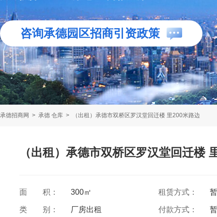
咨询承德园区招商引资政策
承德招商网
>
承德 仓库
>
（出租）承德市双桥区罗汉堂回迁楼 里200米路边
（出租）承德市双桥区罗汉堂回迁楼 里
面 积：
300㎡
租赁方式：
类 别：
厂房出租
付款方式：